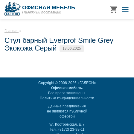
ОФИСНАЯ МЕБЕЛЬ
Надежный поставщик
Главная
Стул барный Everprof Smile Grey
Экокожа Серый
18.06.2025
Copyright © 2008-2026 «ГАЛЕОН»
Офисная мебель.
Все права защищены.
Политика конфиденциальности
Данные предложения
не являются публичной
офертой
ул. Костромская, д. 7
Тел.: (8172) 23-99-11