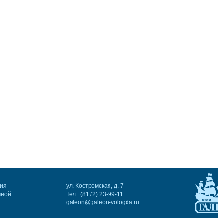
ния
ул. Костромская, д. 7
чной
Тел.: (8172) 23-99-11
galeon@galeon-vologda.ru