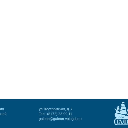
ния
ул. Костромская, д. 7
чной
Тел.: (8172) 23-99-11
galeon@galeon-vologda.ru