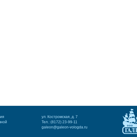
ния
ул. Костромская, д. 7
чной
Тел.: (8172) 23-99-11
galeon@galeon-vologda.ru