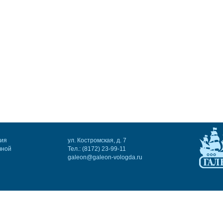
ния
ул. Костромская, д. 7
чной
Тел.: (8172) 23-99-11
galeon@galeon-vologda.ru