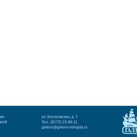
ния
ул. Костромская, д. 7
чной
Тел.: (8172) 23-99-11
galeon@galeon-vologda.ru