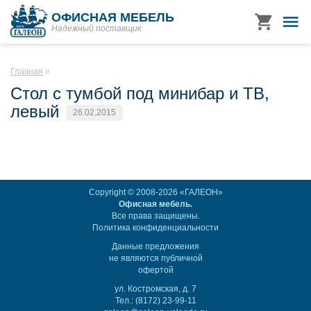
ОФИСНАЯ МЕБЕЛЬ
Надежный поставщик
Главная
Стол с тумбой под минибар и ТВ,
левый
26.02.2015
Copyright © 2008-2026 «ГАЛЕОН»
Офисная мебель.
Все права защищены.
Политика конфиденциальности
Данные предложения
не являются публичной
офертой
ул. Костромская, д. 7
Тел.: (8172) 23-99-11