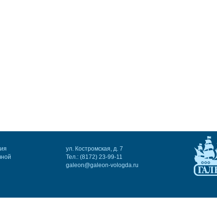
ния
ул. Костромская, д. 7
чной
Тел.: (8172) 23-99-11
galeon@galeon-vologda.ru