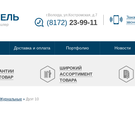
БЕЛЬ
г.Вологда, ул.Костромская, д.7
Зака
(8172)
23-99-11
звон
дилер
Доставка и оплата
Портфолио
Новости
ШИРОКИЙ
АНТИИ
АССОРТИМЕНТ
ТОВАР
ТОВАРА
Журнальные
Дуэт 10