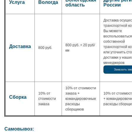
Услуга
Вологда
область
России
Доставка осуще
транспортной к
Вы можете
воспользоваться
собственной
800 руб. + 20 руб/
Доставка
транспортной к
800 руб.
км
или уточнить ст
доставки у наши
менеджеров
Заказать зв
10% от стоимости
10% от
заказа +
10% от стоимост
Сборка
стоимости
командировочные
+ командировоч
заказа
расходы
расходы сборщи
сборщиков
Самовывоз: