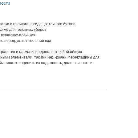
мости
алка с крючками в виде цветочного бутона
ко же для головных уборов
а вешалках-плечиках
не перегружают внешний вид
транство и гармонично дополнят собой общую
ными элементами, такими как: крючки, перекладины для
Вы сможете оценить их надежность, долговечность и