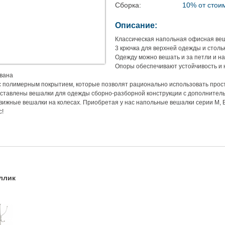
Сборка:
10% от стои
Описание:
Классическая напольная офисная веш
3 крючка для верхней одежды и столь
Одежду можно вешать и за петли и н
Опоры обеспечивают устойчивость и 
ована
 полимерным покрытием, которые позволят рационально использовать прос
дставлены вешалки для одежды сборно-разборной конструкции с дополнитель
едвижные вешалки на колесах. Приобретая у нас напольные вешалки серии М, 
с!
ллик