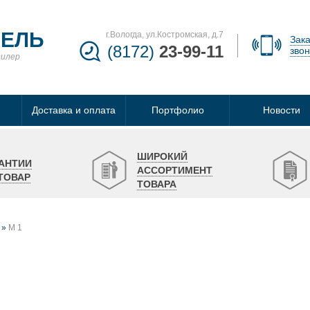
БЕЛЬ
г.Вологда, ул.Костромская, д.7
Зака
(8172)
23-99-11
звон
дилер
Доставка и оплата
Портфолио
Новости
ШИРОКИЙ
АНТИИ
АССОРТИМЕНТ
ТОВАР
ТОВАРА
М 1