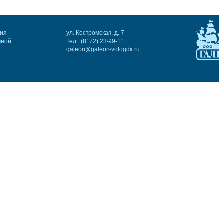
ния
ул. Костромская, д. 7
чной
Тел.: (8172) 23-99-11
galeon@galeon-vologda.ru