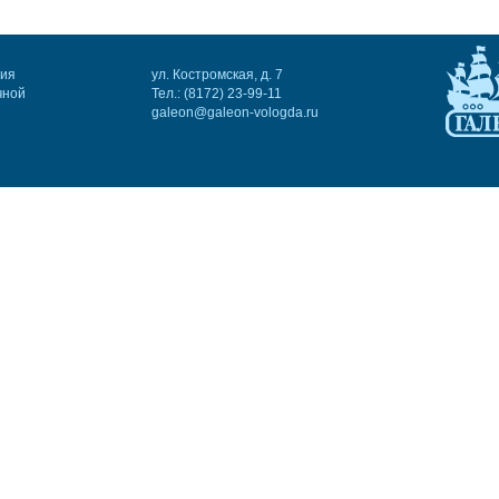
ния
ул. Костромская, д. 7
чной
Тел.: (8172) 23-99-11
galeon@galeon-vologda.ru