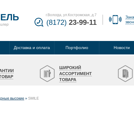
БЕЛЬ
г.Вологда, ул.Костромская, д.7
Зака
(8172)
23-99-11
звон
дилер
Доставка и оплата
Портфолио
Новости
ШИРОКИЙ
АНТИИ
АССОРТИМЕНТ
ТОВАР
ТОВАРА
рные высокие
SMILE