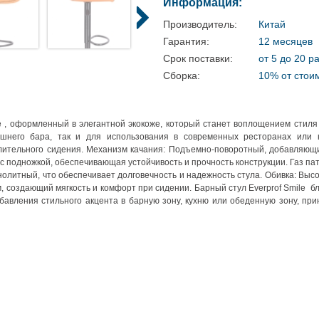
Информация:
Производитель:
Китай
Гарантия:
12 месяцев
Срок поставки:
от 5 до 20 р
Сборка:
10% от стои
e , оформленный в элегантной экокоже, который станет воплощением стил
шнего бара, так и для использования в современных ресторанах или к
лительного сидения. Механизм качания: Подъемно-поворотный, добавляющи
 с подножкой, обеспечивающая устойчивость и прочность конструкции. Газ па
нолитный, что обеспечивает долговечность и надежность стула. Обивка: Выс
м, создающий мягкость и комфорт при сидении. Барный стул Everprof Smile 
бавления стильного акцента в барную зону, кухню или обеденную зону, при