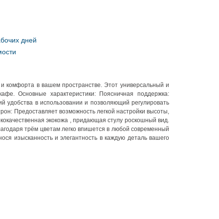
абочих дней
мости
я и комфорта в вашем пространстве. Этот универсальный и
афе. Основные характеристики: Поясничная поддержка:
й удобства в использовании и позволяющий регулировать
трон: Предоставляет возможность легкой настройки высоты,
ококачественная экокожа , придающая стулу роскошный вид.
благодаря трём цветам легко впишется в любой современный
нося изысканность и элегантность в каждую деталь вашего