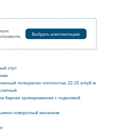
ацию,
Выбрать комплектацию
 стоимость.
ный стул
кожа
ненный полиуретан плотностью 22-25 кг/куб.м
олитный
ра барная хромированная с подножкой
ъемно-поворотный механизм
кг