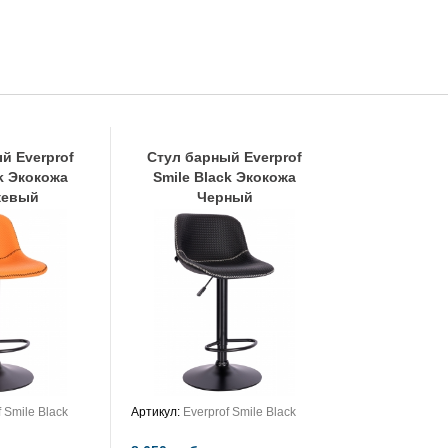
й Everprof
Стул барный Everprof
ck Экокожа
Smile Black Экокожа
жевый
Черный
f Smile Black
Артикул:
Everprof Smile Black