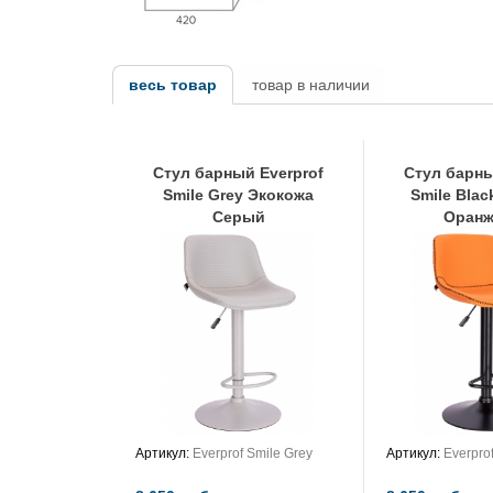
весь товар
товар в наличии
Стул барный Everprof
Стул барны
Smile Grey Экокожа
Smile Bla
Серый
Оран
Артикул:
Everprof Smile Grey
Артикул:
Everpro