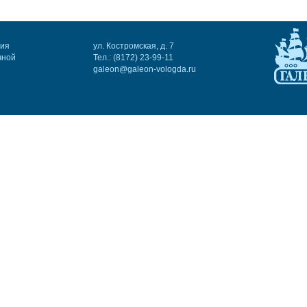
ния
ул. Костромская, д. 7
чной
Тел.: (8172) 23-99-11
galeon@galeon-vologda.ru