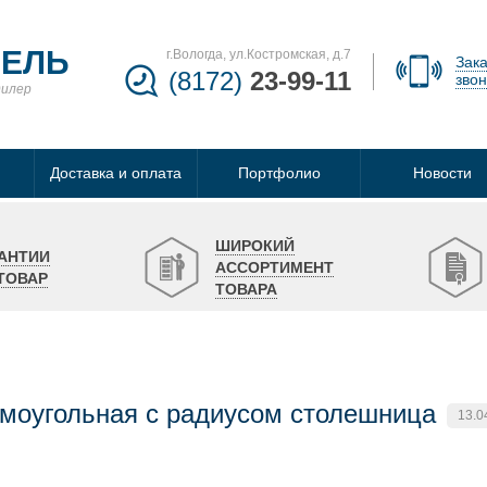
БЕЛЬ
г.Вологда, ул.Костромская, д.7
Зака
(8172)
23-99-11
звон
дилер
Доставка и оплата
Портфолио
Новости
ШИРОКИЙ
АНТИИ
АССОРТИМЕНТ
ТОВАР
ТОВАРА
моугольная с радиусом столешница
13.0