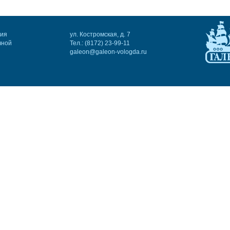
ния
ул. Костромская, д. 7
чной
Тел.: (8172) 23-99-11
galeon@galeon-vologda.ru