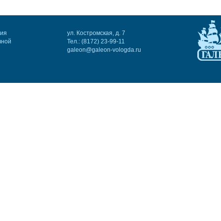
ния
ул. Костромская, д. 7
чной
Тел.: (8172) 23-99-11
galeon@galeon-vologda.ru