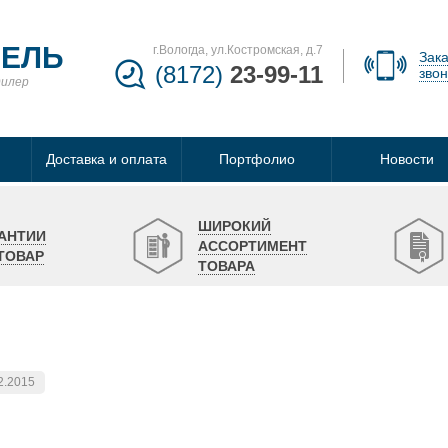
БЕЛЬ
г.Вологда, ул.Костромская, д.7
Зака
(8172)
23-99-11
звон
дилер
Доставка и оплата
Портфолио
Новости
ШИРОКИЙ
АНТИИ
АССОРТИМЕНТ
ТОВАР
ТОВАРА
2.2015