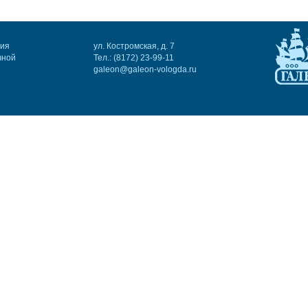
ния
ул. Костромская, д. 7
чной
Тел.: (8172) 23-99-11
galeon@galeon-vologda.ru