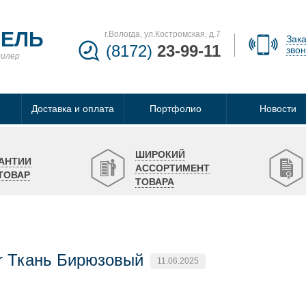
БЕЛЬ
г.Вологда, ул.Костромская, д.7
Зака
(8172)
23-99-11
звон
дилер
Доставка и оплата
Портфолио
Новости
ШИРОКИЙ
АНТИИ
АССОРТИМЕНТ
ТОВАР
ТОВАРА
r Ткань Бирюзовый
11.06.2025