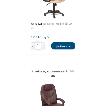
Артикул:
Кож/зам, бежевый, 36-
34
17 010
руб.
-
+
Добавить
Кож/зам, коричневый, 36-
36