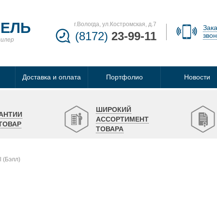
БЕЛЬ
г.Вологда, ул.Костромская, д.7
Зака
(8172)
23-99-11
звон
дилер
Доставка и оплата
Портфолио
Новости
ШИРОКИЙ
АНТИИ
АССОРТИМЕНТ
ТОВАР
ТОВАРА
l (Бэлл)