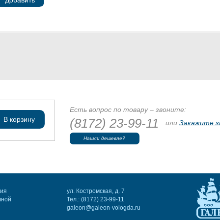
Добавить
Есть вопрос по товару – звоните:
В корзину
(8172) 23-99-11
или
Закажите з
Нашли дешевле?
ния
ул. Костромская, д. 7
чной
Тел.: (8172) 23-99-11
galeon@galeon-vologda.ru