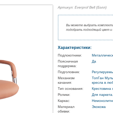
Артикул: Everprof Bell (Бэлл)
Вы можете выбрать комплект
подобрать подходящий цвет и
Характеристики:
Подлокотники:
Металлическ
Поясничная
Да
поддержка:
Подголовник:
Регулируемы
Механизм
ТопГан Муль
качания:
кресла в лю
Тип основания:
Крестовина
Ролики:
Для паркета
Каркас:
Немонолитн
Материал
Экокожа
обивки: