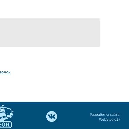
вонок
Разработка сайта:
WebStudio17