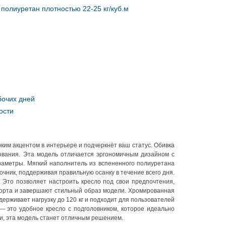
полиуретан плотностью 22-25 кг/куб.м
бочих дней
ости
ким акцентом в интерьере и подчеркнёт ваш статус. Обивка
зования. Эта модель отличается эргономичным дизайном с
раметры. Мягкий наполнитель из вспененного полиуретана
очник, поддерживая правильную осанку в течение всего дня.
Это позволяет настроить кресло под свои предпочтения,
мфорта и завершают стильный образ модели. Хромированная
ерживает нагрузку до 120 кг и подходит для пользователей
 — это удобное кресло с подголовником, которое идеально
ти, эта модель станет отличным решением.