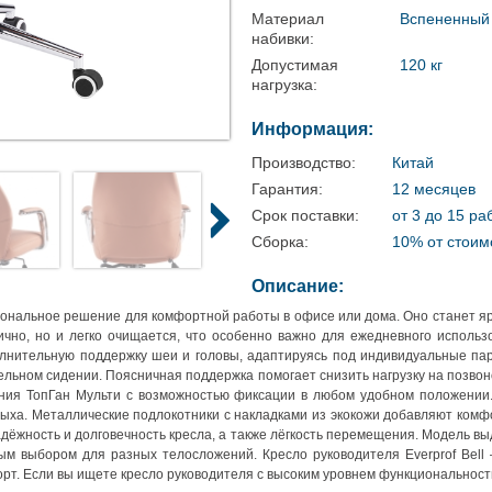
Материал
Вспененный 
набивки:
Допустимая
120 кг
нагрузка:
Информация:
Производство:
Китай
Гарантия:
12 месяцев
Срок поставки:
от 3 до 15 ра
Сборка:
10% от стоим
Описание:
циональное решение для комфортной работы в офисе или дома. Оно станет яр
тично, но и легко очищается, что особенно важно для ежедневного исполь
лнительную поддержку шеи и головы, адаптируясь под индивидуальные па
ельном сидении. Поясничная поддержка помогает снизить нагрузку на позвон
ния ТопГан Мульти с возможностью фиксации в любом удобном положении. 
тдыха. Металлические подлокотники с накладками из экокожи добавляют ко
дёжность и долговечность кресла, а также лёгкость перемещения. Модель выд
ым выбором для разных телосложений. Кресло руководителя Everprof Bell
орт. Если вы ищете кресло руководителя с высоким уровнем функциональнос