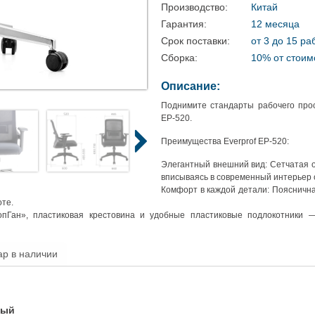
Производство:
Китай
Гарантия:
12 месяца
Срок поставки:
от 3 до 15 ра
Сборка:
10% от стоим
Описание:
Поднимите стандарты рабочего прос
EP-520.
Преимущества Everprof EP-520:
Элегантный внешний вид: Сетчатая о
вписываясь в современный интерьер 
Комфорт
в каждой детали: Пояснична
оте.
пГан», пластиковая крестовина и удобные пластиковые подлокотники —
ар в наличии
рый