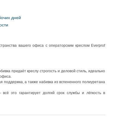
бочих дней
ости
транства вашего офиса с операторским креслом Everprof
бивка придаёт креслу строгость и деловой стиль, идеально
офиса.
я поддержка, а также набивка из вспененного полиуретана
 всё это гарантирует долгий срок службы и лёгкость в