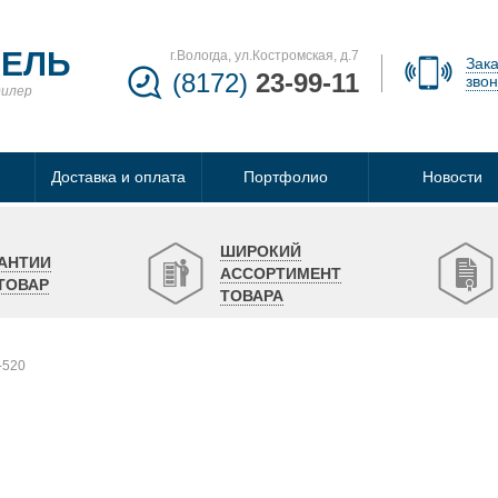
БЕЛЬ
г.Вологда, ул.Костромская, д.7
Зака
(8172)
23-99-11
звон
дилер
Доставка и оплата
Портфолио
Новости
ШИРОКИЙ
АНТИИ
АССОРТИМЕНТ
ТОВАР
ТОВАРА
-520