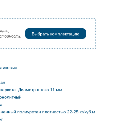
ацию,
Выбрать комплектацию
 стоимость.
стиковые
Ган
паркета. Диаметр штока 11 мм.
онолитный
ка
ненный полиуретан плотностью 22-25 кг/куб.м
кг