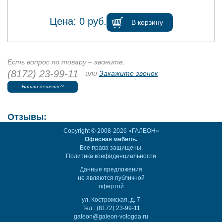
Цена:
0
руб.
В корзину
Есть вопрос по товару – звоните:
(8172) 23-99-11
или
Закажите звонок
Нашли дешевле?
Отзывы:
Copyright © 2008-2026 «ГАЛЕОН»
Офисная мебель.
Все права защищены.
Политика конфиденциальности
Данные предложения
не являются публичной
офертой
ул. Костромская, д. 7
Тел.: (8172) 23-99-11
galeon@galeon-vologda.ru