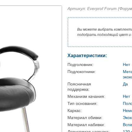
Артикул: Everprof Forum (Форум
Вы можете выбрать комплект
подобрать подходящий цвет и
Характеристики:
Подголовник:
Нет
Подлокотники:
Мета
экок
Поясничная
Да
поддержка:
Механизм качания:
Нет
Тип основания:
Пол
Каркас:
Нем
Материал обивки:
Эко
Материал набивки:
Вспе
Допустимая нагрузка:
120 