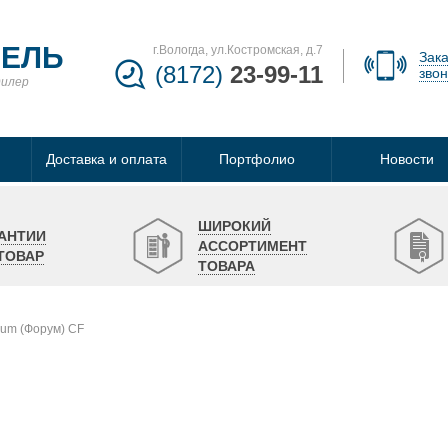
БЕЛЬ
г.Вологда, ул.Костромская, д.7
Зака
(8172)
23-99-11
звон
дилер
Доставка и оплата
Портфолио
Новости
ШИРОКИЙ
АНТИИ
АССОРТИМЕНТ
ТОВАР
ТОВАРА
rum (Форум) CF