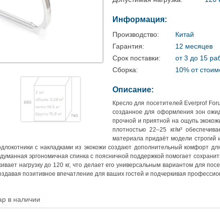
Информация:
Производство:
Китай
Гарантия:
12 месяцев
Срок поставки:
от 3 до 15 ра
Сборка:
10% от стоим
Описание:
Кресло для посетителей Everprof Fo
созданное для оформления зон ожид
прочной и приятной на ощупь экокож
плотностью 22–25 кг/м³ обеспечива
материала придаёт модели строгий 
локотники с накладками из экокожи создают дополнительный комфорт для
думанная эргономичная спинка с поясничной поддержкой помогает сохранить
ивает нагрузку до 120 кг, что делает его универсальным вариантом для пос
создавая позитивное впечатление для ваших гостей и подчеркивая професси
ар в наличии