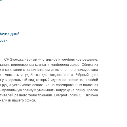
бочих дней
ости
rum CF Экокожа Чёрный — стильное и комфортное решение,
ания, переговорных комнат и конференц-залов. Обивка из
и в сочетании с наполнителем из вспененного полиуретана
ет мягкость и удобство для каждого гостя. Чёрный цвет
и универсальный вид, который идеально впишется в любой
 рук, а устойчивое основание на хромированных полозьях
 правильную осанку и уменьшить нагрузку на спину. Кресло
етителей разного телосложения. Everprof Forum CF Экокожа
онализм вашего офиса.