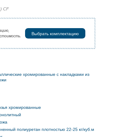
) CF
ацию,
Выбрать комплектацию
 стоимость.
ллические хромированные с накладками из
ожи
озья хромированные
онолитный
кожа
ненный полиуретан плотностью 22-25 кг/куб.м
кг