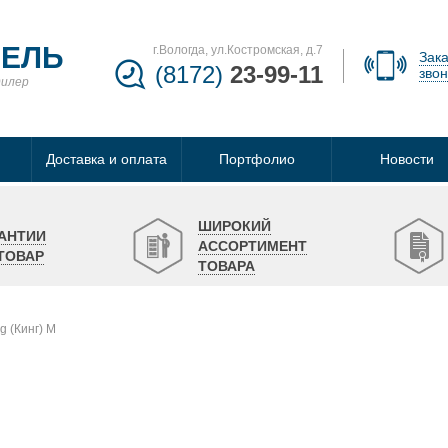
БЕЛЬ
г.Вологда, ул.Костромская, д.7
Зака
(8172)
23-99-11
звон
дилер
Доставка и оплата
Портфолио
Новости
ШИРОКИЙ
АНТИИ
АССОРТИМЕНТ
ТОВАР
ТОВАРА
ng (Кинг) M