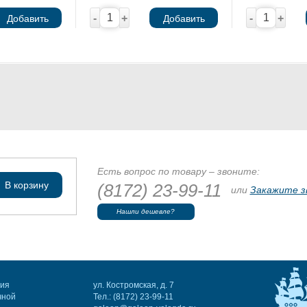
-
+
-
+
Добавить
Добавить
Есть вопрос по товару – звоните:
В корзину
(8172) 23-99-11
или
Закажите з
Нашли дешевле?
ния
ул. Костромская, д. 7
чной
Тел.: (8172) 23-99-11