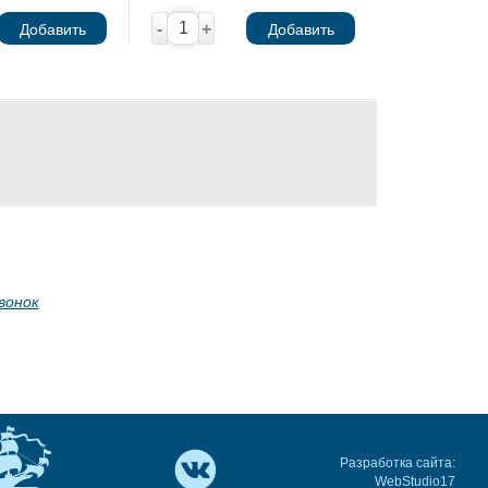
-
+
Добавить
Добавить
вонок
Разработка сайта:
WebStudio17