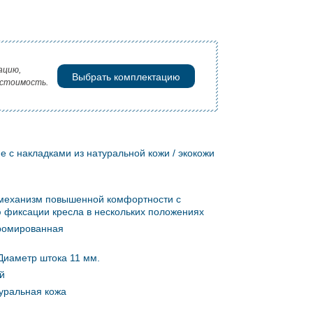
ацию,
Выбрать комплектацию
 стоимость.
 с накладками из натуральной кожи / экокожи
 механизм повышенной комфортности с
 фиксации кресла в нескольких положениях
ромированная
Диаметр штока 11 мм.
й
туральная кожа