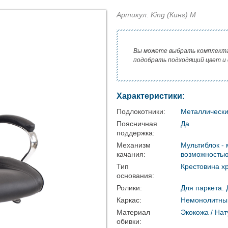
Артикул: King (Кинг) M
Вы можете выбрать комплект
подобрать подходящий цвет и
Характеристики:
Подлокотники:
Металлические
Поясничная
Да
поддержка:
Механизм
Мультиблок -
качания:
возможностью
Тип
Крестовина х
основания:
Ролики:
Для паркета. 
Каркас:
Немонолитны
Материал
Экокожа / На
обивки: