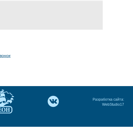
вонок
Разработка сайта:
WebStudio17