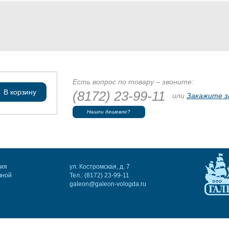
Есть вопрос по товару – звоните:
В корзину
(8172) 23-99-11
или
Закажите з
Нашли дешевле?
ния
ул. Костромская, д. 7
чной
Тел.: (8172) 23-99-11
galeon@galeon-vologda.ru