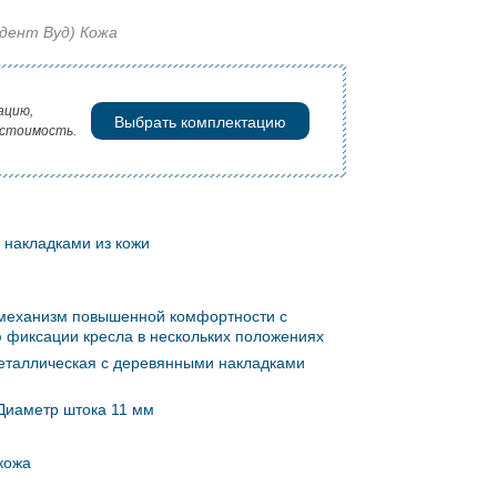
идент Вуд) Кожа
ацию,
Выбрать комплектацию
 стоимость.
 накладками из кожи
 механизм повышенной комфортности с
 фиксации кресла в нескольких положениях
еталлическая с деревянными накладками
 Диаметр штока 11 мм
кожа