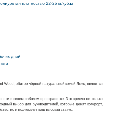
олиуретан плотностью 22-25 кг/куб.м
бочих дней
ости
ent Wood, обитое чёрной натуральной кожей Люкс, является
ности в своем рабочем пространстве. Это кресло не только
ходный выбор для руководителей, которые ценят комфорт,
тво, но и подчеркнут ваш высокий статус.