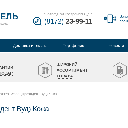
БЕЛЬ
г.Вологда, ул.Костромская, д.7
Зака
(8172)
23-99-11
звон
дилер
Доставка и оплата
Портфолио
Новости
ШИРОКИЙ
АНТИИ
АССОРТИМЕНТ
ТОВАР
ТОВАРА
esident Wood (Президент Вуд) Кожа
идент Вуд) Кожа