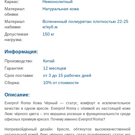
Каркас:
Немонолитный
Материал
Натуральная кожа
обивки:
Материал
Вспененный полиуретан плотностью 22-25
набивки:
кг/куб.м
Допустимая
150 кг
нагрузка:
Информация:
Производство:
Китай
Гарантия:
12 месяцев
Срок поставки:
от 3 до 15 рабочих дней
Сборка:
10% от стоимости
Описание:
Everprof Roma Кожа Чёрный — статус, комфорт и исключительное
качество в одном кресле. Everprof Roma с обивкой из настоящей кожи
Люкс чёрного цвета – это вершина роскоши и функциональности среди
офисных премиум кресел. Почему именно Everprof Roma?
Непревзойдённый дизайн: Кресло, обтянутое высококачественной
натуральной кожей Люкс чёрного цвета, сразу подчёркивает статус его