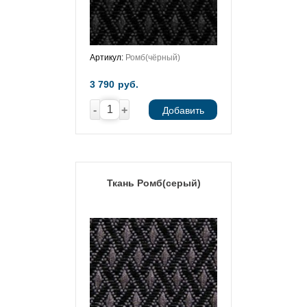
Артикул:
Ромб(чёрный)
3 790
руб.
-
+
Добавить
Ткань Ромб(серый)