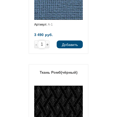
Артикул:
А-1
3 490
руб.
-
+
Добавить
Ткань Ромб(чёрный)