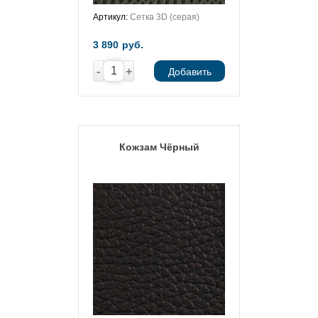
Артикул:
Сетка 3D (серая)
3 890
руб.
-
+
Добавить
Кожзам Чёрный