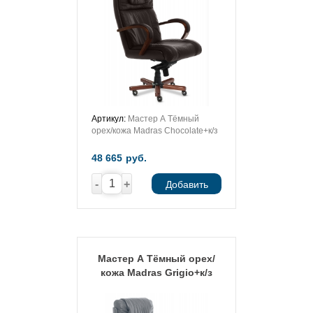
Артикул:
Мастер А Тёмный
орех/кожа Madras Chocolate+к/з
48 665
руб.
-
+
Добавить
Мастер А Тёмный орех/
кожа Madras Grigio+к/з