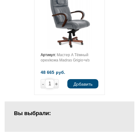
Артикул:
Мастер А Тёмный
орех/кожа Madras Grigio+к/з
48 665
руб.
-
+
Добавить
Вы выбрали: