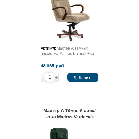
Артикул:
Мастер А Тёмный
орех/кожа Madras Naturale+к/з
48 665
руб.
-
+
Добавить
Мастер А Тёмный орех/
кожа Madras Verde+к/з