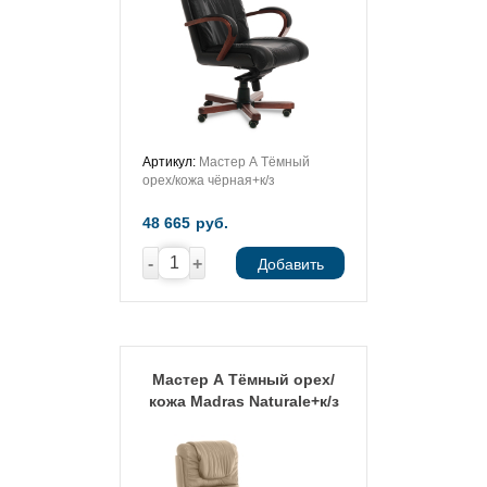
Артикул:
Мастер А Тёмный
орех/кожа чёрная+к/з
48 665
руб.
-
+
Добавить
Мастер А Тёмный орех/
кожа Madras Naturale+к/з