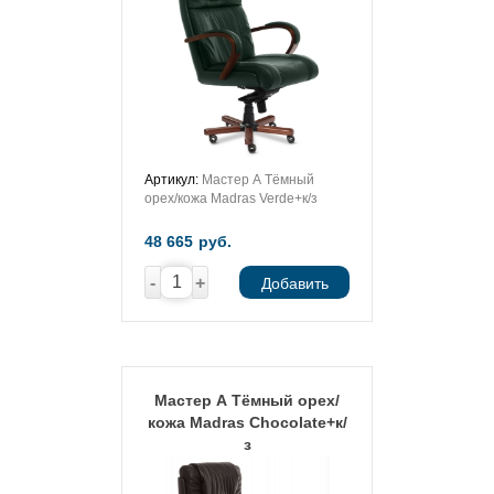
Артикул:
Мастер А Тёмный
орех/кожа Madras Verde+к/з
48 665
руб.
-
+
Добавить
Мастер А Тёмный орех/
кожа Madras Chocolate+к/
з