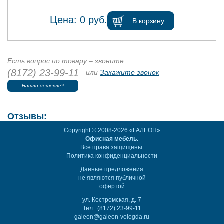
Цена:
0
руб.
В корзину
Есть вопрос по товару – звоните:
(8172) 23-99-11
или
Закажите звонок
Нашли дешевле?
Отзывы:
Copyright © 2008-2026 «ГАЛЕОН»
Офисная мебель.
Все права защищены.
Политика конфиденциальности
Данные предложения
не являются публичной
офертой
ул. Костромская, д. 7
Тел.: (8172) 23-99-11
galeon@galeon-vologda.ru