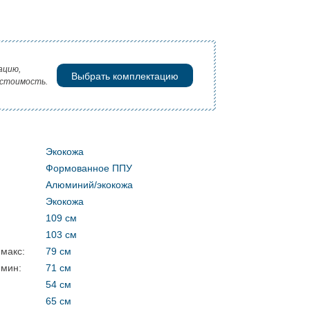
ацию,
Выбрать комплектацию
 стоимость.
Экокожа
Формованное ППУ
Алюминий/экокожа
Экокожа
109 см
103 см
 макс:
79 см
 мин:
71 см
54 см
65 см