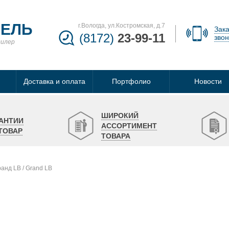
БЕЛЬ
г.Вологда, ул.Костромская, д.7
Зака
(8172)
23-99-11
звон
дилер
Доставка и оплата
Портфолио
Новости
ШИРОКИЙ
АНТИИ
АССОРТИМЕНТ
ТОВАР
ТОВАРА
нд LB / Grand LB