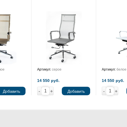
вое
Артикул:
серое
Артикул:
белое
14 550
руб.
14 550
руб.
-
+
-
+
Добавить
Добавить