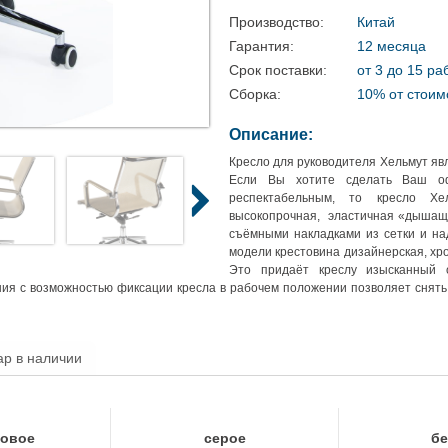
Производство:
Китай
Гарантия:
12 месяца
Срок поставки:
от 3 до 15 ра
Сборка:
10% от стоим
Описание:
Кресло для руководителя Хельмут яв
Если Вы хотите сделать Ваш о
респектабельным, то кресло Хе
высокопрочная,
эластичная «дышаща
съёмными накладками из сетки и на
модели крестовина дизайнерская, хр
Это придаёт креслу изысканный 
я с возможностью фиксации кресла в рабочем положении позволяет снять 
ар в наличии
зовое
серое
б