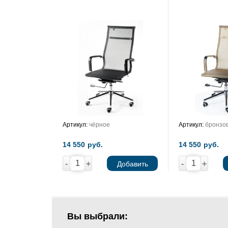
Артикул:
чёрное
Артикул:
бронзо
14 550
руб.
14 550
руб.
-
+
-
+
Добавить
Вы выбрали: