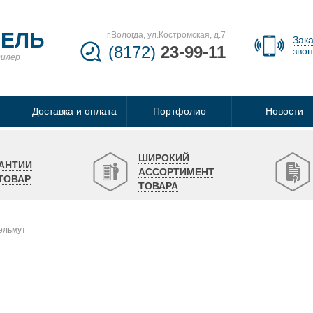
БЕЛЬ
г.Вологда, ул.Костромская, д.7
Зака
(8172)
23-99-11
звон
дилер
Доставка и оплата
Портфолио
Новости
ШИРОКИЙ
АНТИИ
АССОРТИМЕНТ
ТОВАР
ТОВАРА
льмут