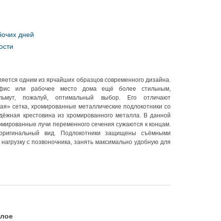
бочих дней
ости
ляется одним из ярчайших образцов современного дизайна.
фис или рабочее место дома ещё более стильным,
льмут, пожалуй, оптимальный выбор. Его отличают
я» сетка, хромированные металлические подлокотники со
дёжная крестовина из хромированного металла. В данной
омированные лучи переменного сечения сужаются к концам.
оригинальный вид. Подлокотники защищены съёмными
нагрузку с позвоночника, занять максимально удобную для
елое