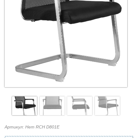
Артикул: Нет RCH D801E