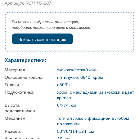
Артикул: RCH TO-207
Вы можете выбрать комплектацию,
подобрать подходящий цвет и стоимость.
Выбрать комплектацию
Характеристики:
Материал :
экокожа/сетка/ткань
Основание кресла:
пятилучье, d640, хром
Ролики:
d50/PU
Подлокотники:
хром, с накладками из экокожи в цвет
кресла
Высота
64-74, см
подлокотников:
Механизм:
топ‑ган люкс с фиксацией в любом
положении.
Размер:
53*78*114-124, см
Ширина сиденья:
46, см