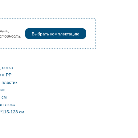
ацию,
Выбрать комплектацию
 стоимость.
, сетка
мм PP
 пластик
тик
2 см
ан люкс
*115-123 см
м
м
м