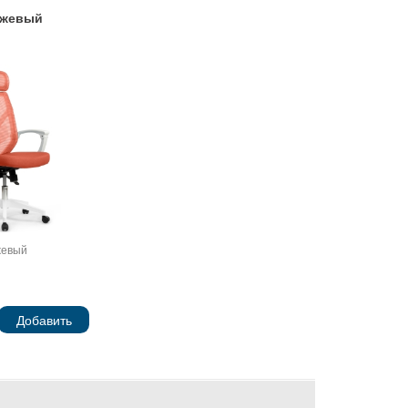
жевый
евый
Добавить