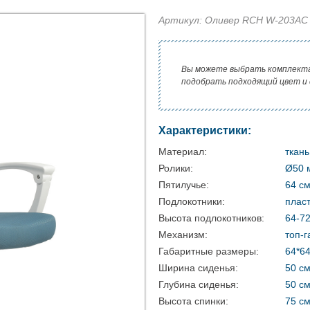
Артикул: Оливер RCH W-203AC
Вы можете выбрать комплект
подобрать подходящий цвет и
Характеристики:
Материал:
ткань
Ролики:
Ø50 
Пятилучье:
64 см
Подлокотники:
плас
Высота подлокотников:
64-7
Механизм:
топ-г
Габаритные размеры:
64*64
Ширина сиденья:
50 с
Глубина сиденья:
50 с
Высота спинки:
75 с