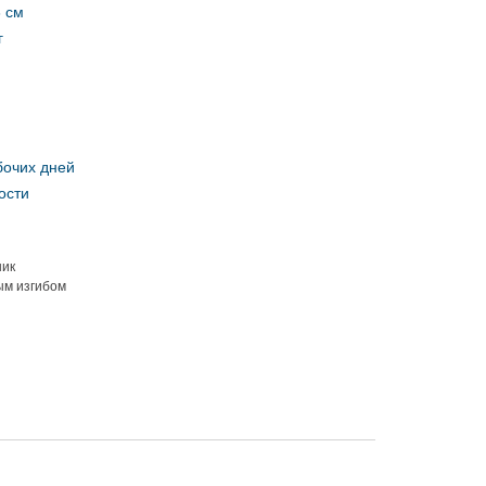
3 см
г
бочих дней
ости
ник
ым изгибом