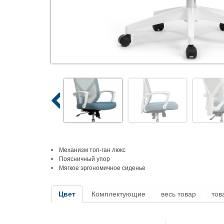
• Механизм топ-ган люкс
• Поясничный упор
• Мягкое эргономичное сиденье
Цвет
Комплектующие
весь товар
тов