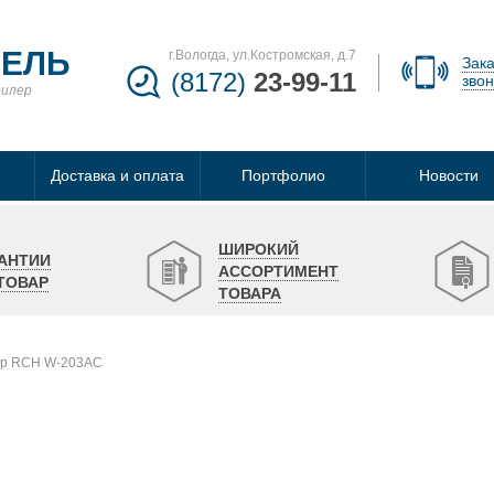
БЕЛЬ
г.Вологда, ул.Костромская, д.7
Зака
(8172)
23-99-11
звон
дилер
Доставка и оплата
Портфолио
Новости
ШИРОКИЙ
АНТИИ
АССОРТИМЕНТ
ТОВАР
ТОВАРА
ер RCH W-203AC