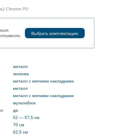
ль) Chrome PU
ацию,
Выбрать комплектацию
 стоимость.
металл
экокожа
металл c мягкими накладками
металл
металл c мягкими накладками
мультиблок
и:
да
52 — 57,5 см
70 см
62,5 см