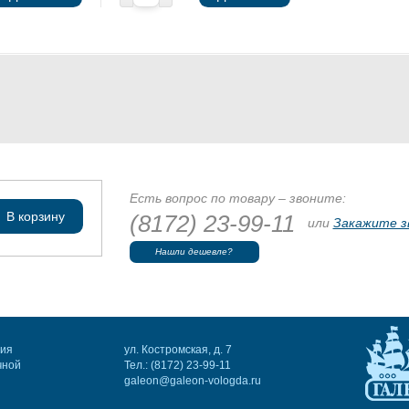
Есть вопрос по товару – звоните:
В корзину
(8172) 23-99-11
или
Закажите з
Нашли дешевле?
ния
ул. Костромская, д. 7
чной
Тел.: (8172) 23-99-11
galeon@galeon-vologda.ru