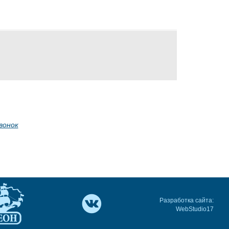
вонок
Разработка сайта:
WebStudio17