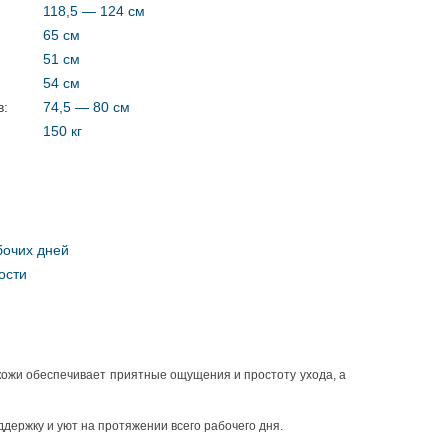
118,5 — 124 см
65 см
51 см
54 см
в:
74,5 — 80 см
150 кг
бочих дней
ости
кожи обеспечивает приятные ощущения и простоту ухода, а
держку и уют на протяжении всего рабочего дня.