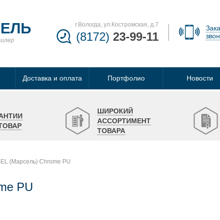
БЕЛЬ
г.Вологда, ул.Костромская, д.7
Зака
(8172)
23-99-11
звон
дилер
Доставка и оплата
Портфолио
Новости
ШИРОКИЙ
АНТИИ
АССОРТИМЕНТ
ТОВАР
ТОВАРА
EL (Марсель) Chrome PU
ome PU