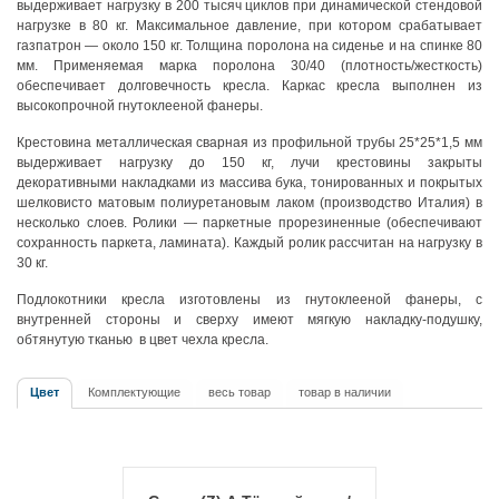
выдерживает нагрузку в 200 тысяч циклов при динамической стендовой
нагрузке в 80 кг. Максимальное давление, при котором срабатывает
газпатрон — около 150 кг. Толщина поролона на сиденье и на спинке 80
мм. Применяемая марка поролона 30/40 (плотность/жесткость)
обеспечивает долговечность кресла. Каркас кресла выполнен из
высокопрочной гнутоклееной фанеры.
Крестовина металлическая сварная из профильной трубы 25*25*1,5 мм
выдерживает нагрузку до 150 кг, лучи крестовины закрыты
декоративными накладками из массива бука, тонированных и покрытых
шелковисто матовым полиуретановым лаком (производство Италия) в
несколько слоев. Ролики — паркетные прорезиненные (обеспечивают
сохранность паркета, ламината). Каждый ролик рассчитан на нагрузку в
30 кг.
Подлокотники кресла изготовлены из гнутоклееной фанеры, с
внутренней стороны и сверху имеют мягкую накладку-подушку,
обтянутую тканью в цвет чехла кресла.
Цвет
Комплектующие
весь товар
товар в наличии