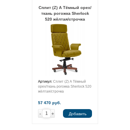
Сплит (Z) А Тёмный орех/
ткань рогожка Sherlock
520 жёлтая/строчка
Артикул:
Сплит (Z) А Тёмный
орех/ткань рогожка Sherlock 520
жёлтая/строчка
57 470
руб.
-
+
Добавить