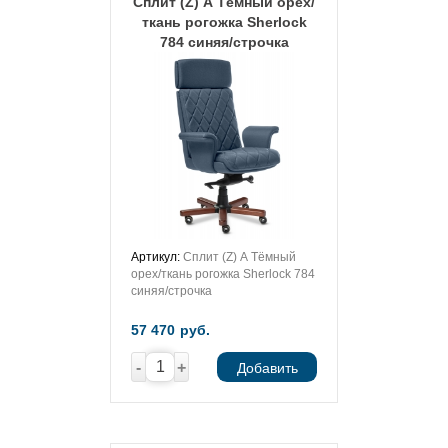
Сплит (Z) А Тёмный орех/
ткань рогожка Sherlock
784 синяя/строчка
Артикул:
Сплит (Z) А Тёмный
орех/ткань рогожка Sherlock 784
синяя/строчка
57 470
руб.
-
+
Добавить