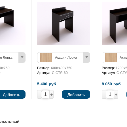
я Лорка
Акация Лорка
Акац
0х750
Размер:
600х400х750
Размер:
1200х5
0
Артикул:
С-СТЯ-60
Артикул:
С-СТУ
5 400
руб.
8 650
руб.
-
+
-
+
Добавить
Добавить
урнальный