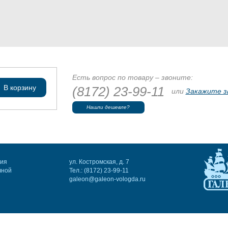
Есть вопрос по товару – звоните:
В корзину
(8172) 23-99-11
или
Закажите з
Нашли дешевле?
ния
ул. Костромская, д. 7
чной
Тел.: (8172) 23-99-11
galeon@galeon-vologda.ru