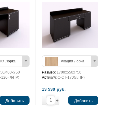
ия Лорка
Акация Лорка
50/400х750
Размер:
1700х550х750
-120 (Л/ПР)
Артикул:
С-СТ-170(Л/ПР)
13 530
руб.
-
+
Добавить
Добавить