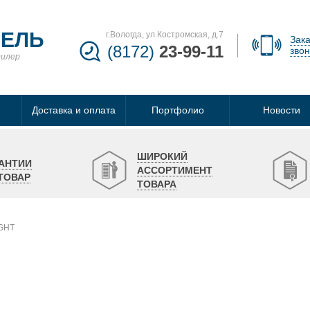
БЕЛЬ
г.Вологда, ул.Костромская, д.7
Зака
(8172)
23-99-11
звон
дилер
Доставка и оплата
Портфолио
Новости
ШИРОКИЙ
АНТИИ
АССОРТИМЕНТ
ТОВАР
ТОВАРА
GHT