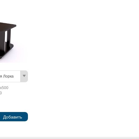
я Лорка
х500
0
Добавить