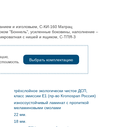
анием и изголовьем, С-КИ-160 Матрац
оком "Боннель", усиленные боковины, наполнение –
икроватная с нишей и ящиком, С-ТПЯ-3
ацию,
Выбрать комплектацию
 стоимость.
трёхслойное экологически чистое ДСП,
класс эмиссии Е1 (пр-во Kronospan Россия)
износоустойчивый ламинат с пропиткой
меламиновыми смолами
22 мм.
18 мм.