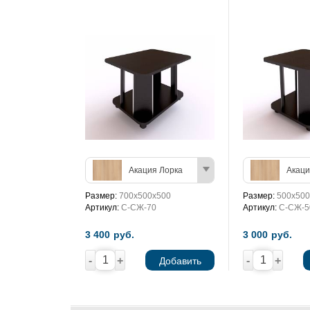
Акация Лорка
Акаци
Размер:
700х500х500
Размер:
500х500
Артикул:
С-СЖ-70
Артикул:
С-СЖ-5
3 400
руб.
3 000
руб.
-
+
-
+
Добавить