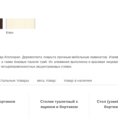
Клен
енда Kronospan. Деревоплита покрыта прочным мебельным ламинатом. Изю
 а также боковые панели тумб. Из алюминия выполнена и красивая лицева
 четырёхкомпонентных эксцентриковых стяжек.
стальные товары
весь товар
товар в наличии
бортиком
Столик туалетный с
Стол (узки
ящиком и бортиком
бортик