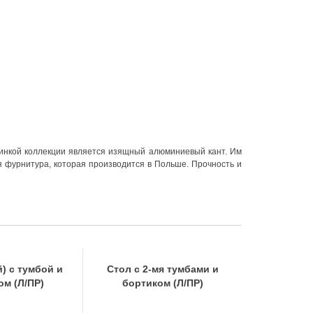
минкой коллекции является изящный алюминиевый кант. Им
я фурнитура, которая производится в Польше. Прочность и
й) с тумбой и
Стол с 2-мя тумбами и
ом (Л/ПР)
бортиком (Л/ПР)