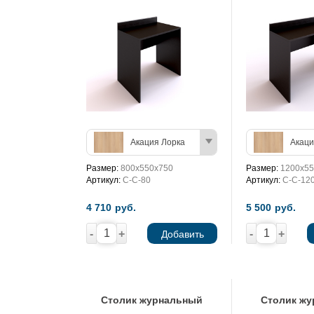
Акация Лорка
Акаци
Размер:
800х550х750
Размер:
1200х55
Артикул:
С-С-80
Артикул:
С-С-12
4 710
руб.
5 500
руб.
-
+
-
+
Добавить
Столик журнальный
Столик ж