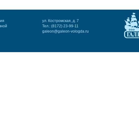
ния
ул. Костромская, д. 7
чной
Тел.: (8172) 23-99-11
galeon@galeon-vologda.ru