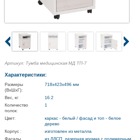
Артикул: Тумба медицинская МД ТП-7
Характеристики:
Размеры
718x423x496 мм
(ВхШхГ):
Вес, кг:
16.2
Количество
1
полок:
Цвет:
каркас - белый / фасад и топ - белое
дерево
Корпус :
изготовлен из металла
Фасады
из ЛДСП, лазерная кромка с полимерным