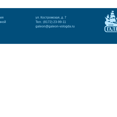
ния
ул. Костромская, д. 7
чной
Тел.: (8172) 23-99-11
galeon@galeon-vologda.ru