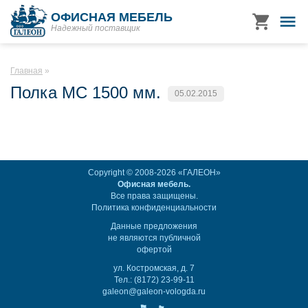
ОФИСНАЯ МЕБЕЛЬ
Надежный поставщик
Главная
Полка МС 1500 мм.
05.02.2015
Copyright © 2008-2026 «ГАЛЕОН»
Офисная мебель.
Все права защищены.
Политика конфиденциальности
Данные предложения
не являются публичной
офертой
ул. Костромская, д. 7
Тел.: (8172) 23-99-11
galeon@galeon-vologda.ru