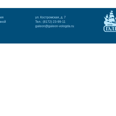
ния
ул. Костромская, д. 7
чной
Тел.: (8172) 23-99-11
galeon@galeon-vologda.ru