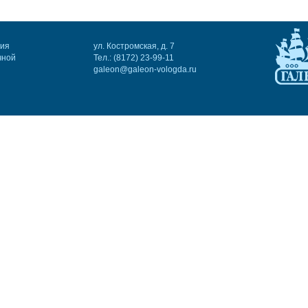
ния
ул. Костромская, д. 7
чной
Тел.: (8172) 23-99-11
galeon@galeon-vologda.ru