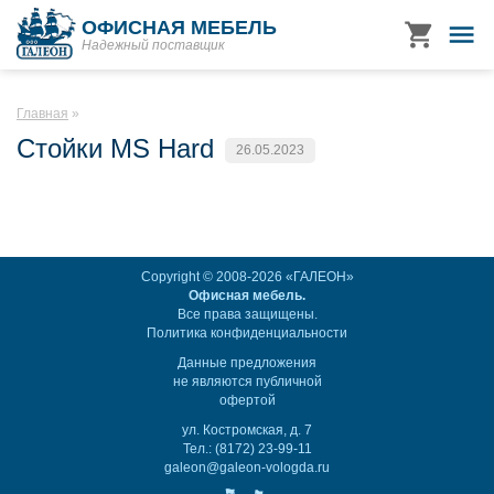
ОФИСНАЯ МЕБЕЛЬ
Надежный поставщик
Главная
Стойки MS Hard
26.05.2023
Copyright © 2008-2026 «ГАЛЕОН»
Офисная мебель.
Все права защищены.
Политика конфиденциальности
Данные предложения
не являются публичной
офертой
ул. Костромская, д. 7
Тел.: (8172) 23-99-11
galeon@galeon-vologda.ru