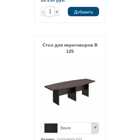
28 250
руб.
-
+
Добавить
Стол для переговоров В
125
Венге
Размер:
2400x900x750