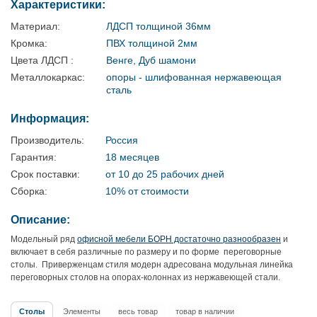
Характеристики:
Материал:
ЛДСП толщиной 36мм
Кромка:
ПВХ толщиной 2мм
Цвета ЛДСП :
Венге, Дуб шамони
Металлокаркас:
опоры - шлифованная нержавеющая
сталь
Информация:
Производитель:
Россия
Гарантия:
18 месяцев
Срок поставки:
от 10 до 25 рабочих дней
Сборка:
10% от стоимости
Описание:
Модельный ряд
офисной мебели БОРН достаточно разнообразен
и
включает в себя различные по размеру и по форме переговорные
столы. Приверженцам стиля модерн адресована модульная линейка
переговорных столов на опорах-колоннах из нержавеющей стали.
Столы
Элементы
весь товар
товар в наличии