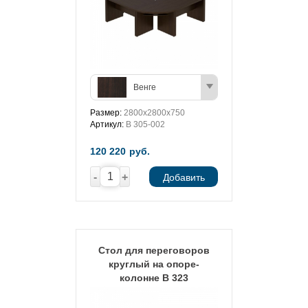
Венге
Размер:
2800x2800x750
Артикул:
В 305-002
120 220
руб.
-
+
Добавить
Стол для переговоров
круглый на опоре-
колонне В 323