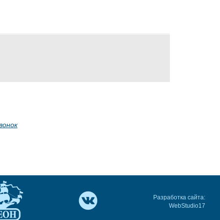
вонок
Разработка сайта:
WebStudio17