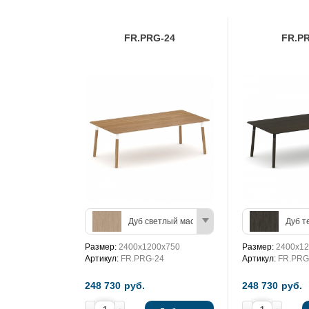
FR.PRG-24
FR.P
Дуб светлый массив/Белый бриллиант
Дуб т
Размер:
2400х1200х750
Размер:
2400х12
Артикул:
FR.PRG-24
Артикул:
FR.PRG
248 730
руб.
248 730
руб.