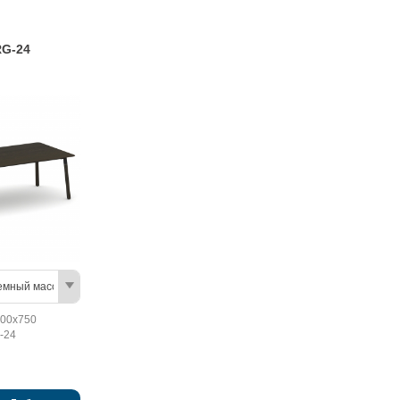
RG-24
емный массив/Базальт
00х750
-24