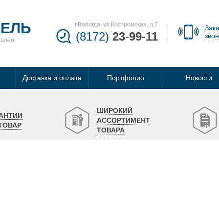
БЕЛЬ
г.Вологда, ул.Костромская, д.7
Зака
(8172)
23-99-11
звон
дилер
Доставка и оплата
Портфолио
Новости
ШИРОКИЙ
АНТИИ
АССОРТИМЕНТ
ТОВАР
ТОВАРА