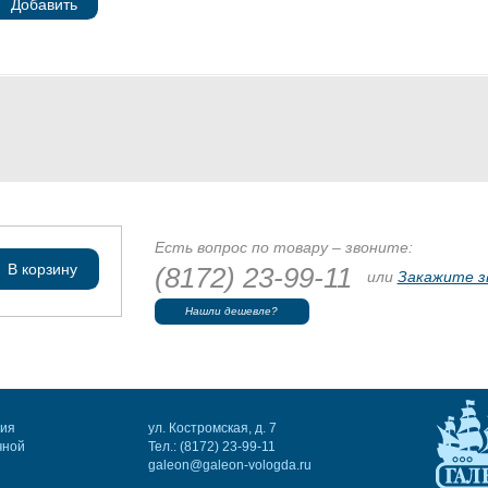
Добавить
Есть вопрос по товару – звоните:
В корзину
(8172) 23-99-11
или
Закажите з
Нашли дешевле?
ния
ул. Костромская, д. 7
чной
Тел.: (8172) 23-99-11
galeon@galeon-vologda.ru