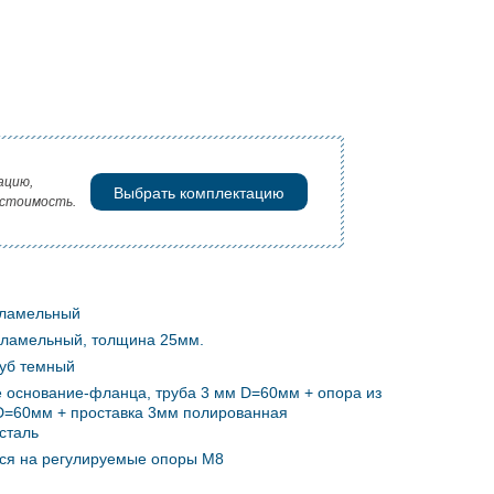
ацию,
Выбрать комплектацию
 стоимость.
оламельный
оламельный, толщина 25мм.
Дуб темный
 основание-фланца, труба 3 мм D=60мм + опора из
D=60мм + проставка 3мм полированная
сталь
ся на регулируемые опоры М8