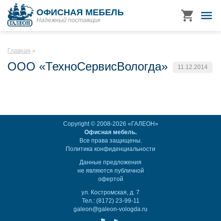
ОФИСНАЯ МЕБЕЛЬ
Надежный поставщик
Главная
ООО «ТехноСервисВологда»
11.12.2014
Copyright © 2008-2026 «ГАЛЕОН»
Офисная мебель.
Все права защищены.
Политика конфиденциальности
Данные предложения
не являются публичной
офертой
ул. Костромская, д. 7
Тел.: (8172) 23-99-11
galeon@galeon-vologda.ru