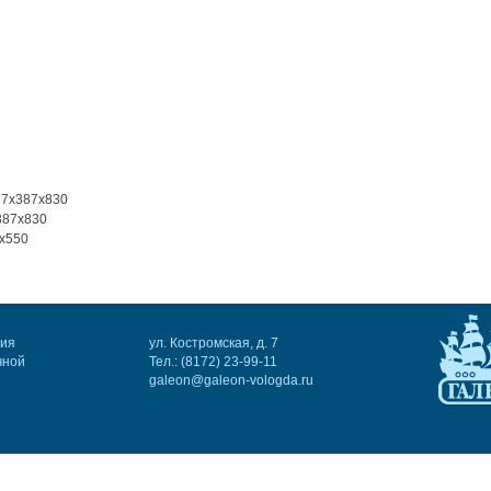
77х387х830
387х830
х550
ния
ул. Костромская, д. 7
чной
Тел.: (8172) 23-99-11
galeon@galeon-vologda.ru