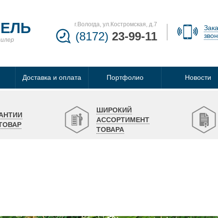
БЕЛЬ
г.Вологда, ул.Костромская, д.7
Зака
(8172)
23-99-11
звон
дилер
Доставка и оплата
Портфолио
Новости
ШИРОКИЙ
АНТИИ
АССОРТИМЕНТ
ТОВАР
ТОВАРА