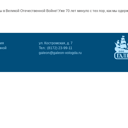
 в Великой Отечественной Войне! Уже 70 лет минуло с тех пор, как мы оде
ния
ул. Костромская, д. 7
чной
Тел.: (8172) 23-99-11
galeon@galeon-vologda.ru